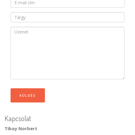
E-
mail
Subject
cím
Üzenet
KÜLDÉS
Kapcsolat
Tibay Norbert