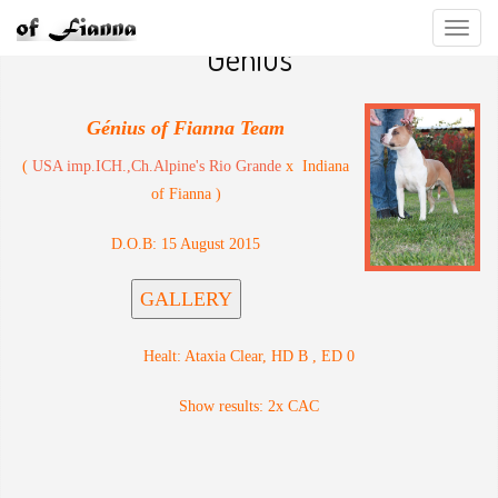
Togg
Génius
navig
Génius of Fianna Team
(
USA imp.ICH.,Ch.Alpine's Rio Grande
x Indiana
of Fianna )
D.O.B: 15 August 2015
Healt: Ataxia Clear, HD B , ED 0
Show results: 2x CAC