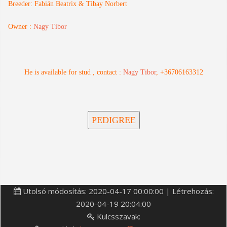
Breeder: Fabián Beatrix & Tibay Norbert
Owner :
Nagy Tibor
He is available for stud , contact :
Nagy Tibor
, +36706163312
Utolsó módosítás: 2020-04-17 00:00:00 | Létrehozás:
2020-04-19 20:04:00
Kulcsszavak: